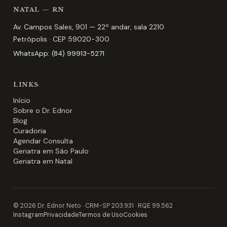
NATAL — RN
Av. Campos Sales, 901 — 22º andar, sala 2210
Petrópolis
· CEP
59020-300
WhatsApp:
(84) 99913-5271
LINKS
Início
Sobre o Dr. Ednor
Blog
Curadoria
Agendar Consulta
Geriatra em São Paulo
Geriatra em Natal
©
2026
Dr. Ednor Neto ·
CRM-SP 203.931
·
RQE 99.562
Instagram
Privacidade
Termos de Uso
Cookies