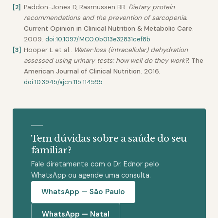
Paddon-Jones D, Rasmussen BB
.
Dietary protein
[
2
]
recommendations and the prevention of sarcopenia
.
Current Opinion in Clinical Nutrition & Metabolic Care
.
2009
.
doi:
10.1097/MCO.0b013e32831cef8b
Hooper L et al.
.
Water‐loss (intracellular) dehydration
[
3
]
assessed using urinary tests: how well do they work?
.
The
American Journal of Clinical Nutrition
.
2016
.
doi:
10.3945/ajcn.115.114595
Tem dúvidas sobre a saúde do seu
familiar?
Fale diretamente com o Dr. Ednor pelo
WhatsApp ou agende uma consulta.
WhatsApp — São Paulo
WhatsApp — Natal